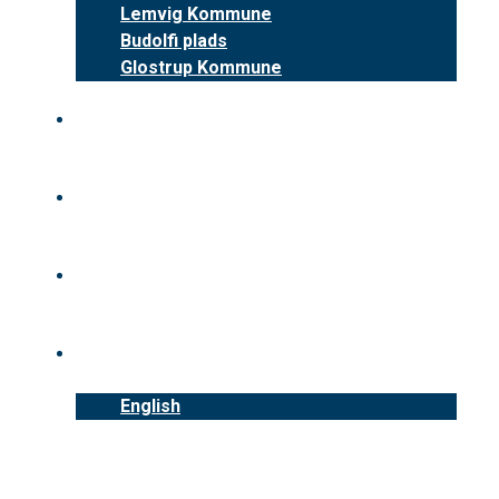
Lemvig Kommune
Budolfi plads
Glostrup Kommune
Fordele
Nyheder
Kontakt
Dansk
English