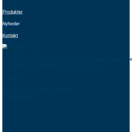
Links
Produkter
Nyheder
Kontakt
Sensade leverer data som giver unik indsigt i parkeringspladse
og samtidig giver en bedre oplevelse til bilisterne.
Nyheder
Vil du følge med i vores nyheder?
Tilmeld dig her!