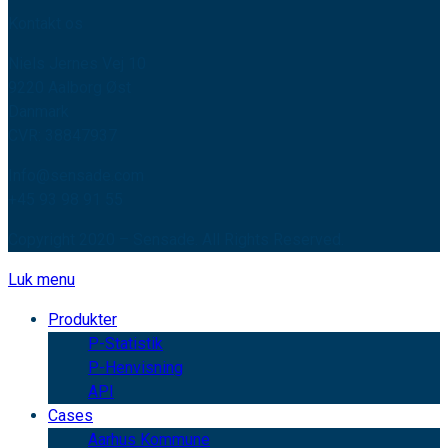
Kontakt os
Niels Jernes Vej 10
9220 Aalborg Øst
Danmark
CVR: 38847937
Info@sensade.com
+45 93 98 91 55
Copyright 2020 – Sensade. All Rights Reserved.
Luk menu
Produkter
P-Statistik
P-Henvisning
API
Cases
Aarhus Kommune