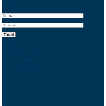
Få Nyhedsbrev
Kontakt os
Niels Jernes Vej 10, 9220 Aalborg Øst
+45 93 98 91 55
info@sensade.com
CVR: 38847937
Copyright © – Sensade 2021