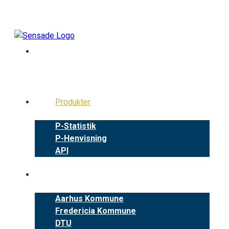
Skip
to
content
Produkter
P-Statistik
P-Henvisning
API
Cases
Aarhus Kommune
Fredericia Kommune
DTU