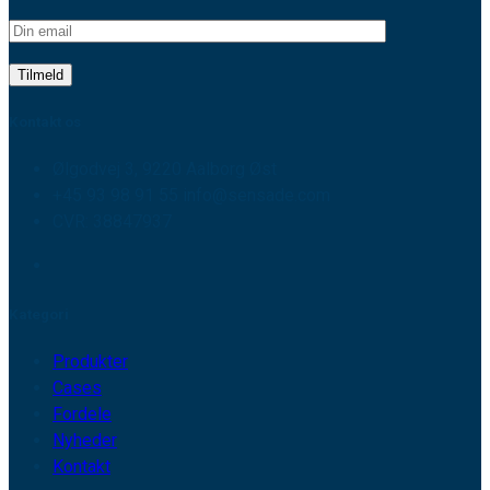
Kontakt os
Ølgodvej 3, 9220 Aalborg Øst
+45 93 98 91 55 info@sensade.com
CVR: 38847937
Kategori
Produkter
Cases
Fordele
Nyheder
Kontakt