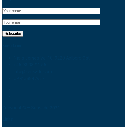
Kontakt os
Niels Jernes Vej 10, 9220 Aalborg Øst
+45 93 98 91 55
info@sensade.com
CVR: 38847937
Copyright © – Sensade 2021
Links