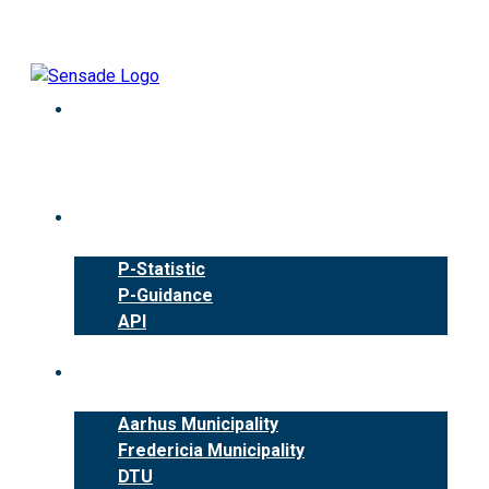
Skip
to
content
Products
P-Statistic
P-Guidance
API
Cases
Aarhus Municipality
Fredericia Municipality
DTU