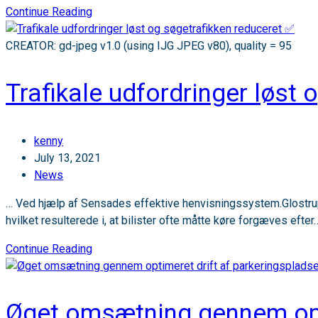
1000
Continue Reading
sensorer
i
CREATOR: gd-jpeg v1.0 (using IJG JPEG v80), quality = 95
produktion
💪🏼
Trafikale udfordringer løst
Post
kenny
author:
Post
July 13, 2021
published:
Post
News
category:
… Ved hjælp af Sensades effektive henvisningssystem.Glostrup
hvilket resulterede i, at bilister ofte måtte køre forgæves efter
Trafikale
Continue Reading
udfordringer
løst
og
Øget omsætning gennem opti
søgetrafikken