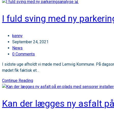
I fuld sving med ny parkeri
Post
kenny
author:
Post
September 24, 2021
published:
Post
News
category:
Post
0 Comments
comments:
I sidste uge afholdt vi møde med Lemvig Kommune. På dagsorde
mødet fik faktisk et…
I
Continue Reading
fuld
sving
med
Kan der lægges ny asfalt på
ny
parkeringsanalyse