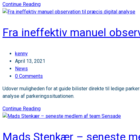
🖥️
Continue Reading
Klar
med
ny
Fra ineffektiv manuel observ
hjemmeside
🖥️
Post
kenny
author:
Post
April 13, 2021
published:
Post
News
category:
Post
0 Comments
comments:
Udover muligheden for at guide bilister direkte til ledige park
analyse af parkeringssituationen.
Fra
Continue Reading
ineffektiv
manuel
observation
Mads Stenkær – seneste m
til