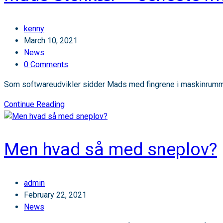
præcis
digital
Post
kenny
analyse
author:
Post
March 10, 2021
published:
Post
News
category:
Post
0 Comments
comments:
Som softwareudvikler sidder Mads med fingrene i maskinrummet
Mads
Continue Reading
Stenkær
–
seneste
Men hvad så med sneplov?
medlem
af
team
Post
admin
Sensade
author:
Post
February 22, 2021
published:
Post
News
category: