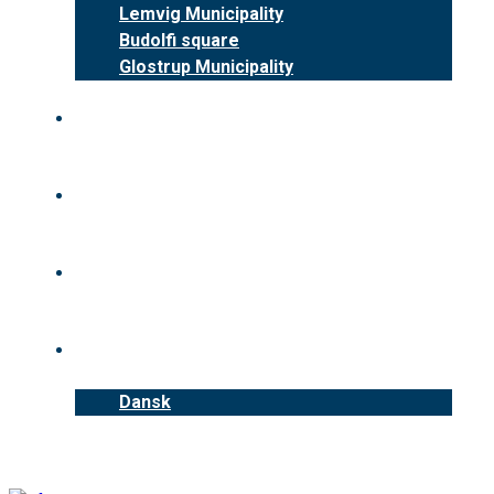
Lemvig Municipality
Budolfi square
Glostrup Municipality
Benefits
News
Contact us
English
Dansk