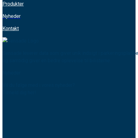
Produkter
Nyheder
Kontakt
Sensade leverer data som giver unik indsigt i parkeringspladse
og samtidig giver en bedre oplevelse til bilisterne.
Nyheder
Vil du følge med i vores nyheder?
Tilmeld dig her!