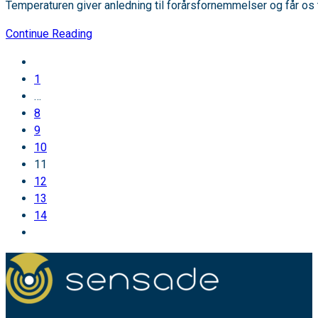
Temperaturen giver anledning til forårsfornemmelser og får os t
Men
Continue Reading
hvad
Go
så
to
1
med
the
…
sneplov?
previous
8
page
9
10
11
12
13
14
Go
to
the
next
page