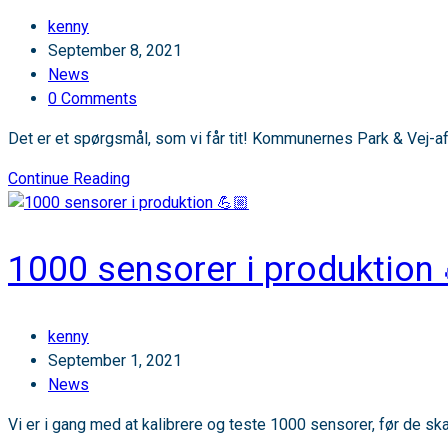
📊
Post
kenny
author:
Post
September 8, 2021
published:
Post
News
category:
Post
0 Comments
comments:
Det er et spørgsmål, som vi får tit! Kommunernes Park & Vej-a
Kan
Continue Reading
der
lægges
ny
1000 sensorer i produktion 
asfalt
på
en
Post
kenny
plads
author:
Post
September 1, 2021
med
published:
Post
News
sensorer
category:
installeret?
Vi er i gang med at kalibrere og teste 1000 sensorer, før de sk