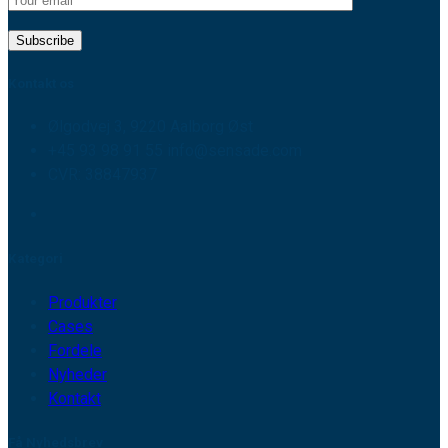
Kontakt os
Ølgodvej 3, 9220 Aalborg Øst
+45 93 98 91 55 info@sensade.com
CVR: 38847937
Kategori
Produkter
Cases
Fordele
Nyheder
Kontakt
Få Nyhedsbrev