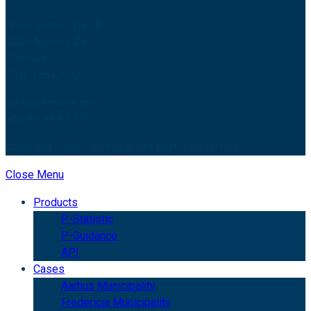
Niels Jernes Vej 10
9220 Aalborg Øst
Danmark
CVR: 38847937
Info@sensade.com
+45 93 98 91 55
Copyright 2020 – Sensade. All Rights Reserved.
Close Menu
Products
P-Statistic
P-Guidance
API
Cases
Aarhus Municipality
Fredericia Municipality