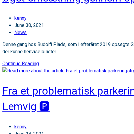
reduceret
✅
Post
kenny
author:
Post
June 30, 2021
published:
Post
News
category:
Denne gang hos Budolfi Plads, som i efteråret 2019 opsøgte S
der kunne henvise bilister…
Øget
Continue Reading
omsætning
gennem
optimeret
Fra et problematisk parkeri
drift
af
Lemvig 🅿️
parkeringspladser
Post
kenny
author:
Post
June 24, 2021