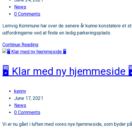
published:
Post
News
category:
Post
0 Comments
comments:
Lemvig Kommune har over de senere år kunne konstatere et sti
udfordringerne ved at finde en ledig parkeringsplads.
Fra
Continue Reading
et
problematisk
parkeringstryk
🖥️ Klar med ny hjemmeside 🖥
til
forbedrede
parkeringsmuligheder
Post
kenny
i
author:
Post
June 17, 2021
Lemvig
published:
Post
News
🅿️
category:
Post
0 Comments
comments:
Vi er nu gået i luften med vores nye hjemmeside, som byder på